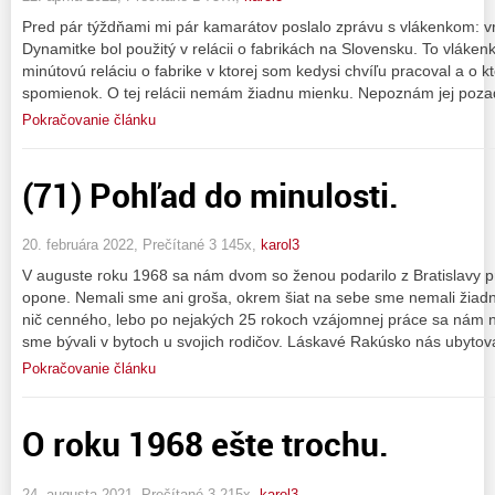
Pred pár týždňami mi pár kamarátov poslalo zprávu s vlákenkom: v
Dynamitke bol použitý v relácii o fabrikách na Slovensku. To vláken
minútovú reláciu o fabrike v ktorej som kedysi chvíľu pracoval a o k
spomienok. O tej relácii nemám žiadnu mienku. Nepoznám jej poz
Pokračovanie článku
(71) Pohľad do minulosti.
20. februára 2022, Prečítané 3 145x,
karol3
V auguste roku 1968 sa nám dvom so ženou podarilo z Bratislavy p
opone. Nemali sme ani groša, okrem šiat na sebe sme nemali žiad
nič cenného, lebo po nejakých 25 rokoch vzájomnej práce sa nám n
sme bývali v bytoch u svojich rodičov. Láskavé Rakúsko nás ubytova
Pokračovanie článku
O roku 1968 ešte trochu.
24. augusta 2021, Prečítané 3 215x,
karol3