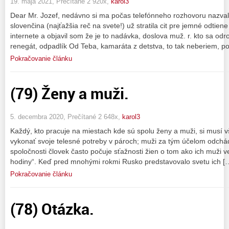
19. mája 2021, Prečítané 2 920x,
karol3
Dear Mr. Jozef, nedávno si ma počas telefónneho rozhovoru nazva
slovenčina (najťažšia reč na svete!) už stratila cit pre jemné odtien
internete a objavil som že je to nadávka, doslova muž. r. kto sa odr
renegát, odpadlík Od Teba, kamaráta z detstva, to tak neberiem, pou
Pokračovanie článku
(79) Ženy a muži.
5. decembra 2020, Prečítané 2 648x,
karol3
Každý, kto pracuje na miestach kde sú spolu ženy a muži, si musí 
vykonať svoje telesné potreby v pároch; muži za tým účelom odchád
spoločnosti človek často počuje sťažnosti žien o tom ako ich muži 
hodiny“. Keď pred mnohými rokmi Rusko predstavovalo svetu ich [
Pokračovanie článku
(78) Otázka.