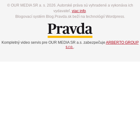
© OUR MEDIA SR a. s. 2026. Autorské práva sú vyhradené a vykonáva ich
vydavateľ,
viac info
.
Blogovací systém Blog.Pravda.sk beží na technológií Wordpress.
Kompletný video servis pre OUR MEDIA SR a.s. zabezpečuje
ARBERTO GROUP
s.r.o.
.