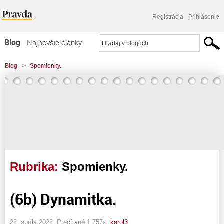
Registrácia
Prihlásenie
Blog
Najnovšie články
Najčítanejšie články
Blog
>
Spomienky.
Najkomentovanejšie články
Zoznam blogov
Komerčné blogy
Rubrika:
Spomienky.
(6b) Dynamitka.
22. apríla 2022, Prečítané 1 757x,
karol3