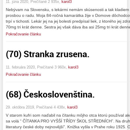
11. júna 2020, Prečítané 2 935x,
karol3
Nebývam na Slovensku, s lekármi nemám skúsenosti a tak kladiem o
prosbou o radu. Moja 84-ročná kamarátka žije v Domove dôchodcov. N
trpí v tichosti. Lekár jej na jej bolesti predpísal liek, z ktorého je
70mg tri krát denne. Sestra jej však dáva iba asi 25mg tri krát denn
Pokračovanie článku
(70) Stranka zrusena.
11. februára 2020, Prečítané 3 960x,
karol3
Pokračovanie článku
(68) Českoslovenština.
29. októbra 2019, Prečítané 4 438x,
karol3
V starom kufri som naďabil na čítanku môjho otca ktorú používal ak
sa volá “ ČÍTANKA PRO VYŠŠÍ TŘÍDY ŠKOL STŘEDNÍCH”. Na druhej s
literatury české doby nejnovější”. Knižka vyšla v Prahe roku 1925. 