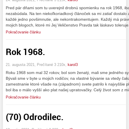
Pred pár dňami som tu uverejnil drobnú spomienku na rok 1968, ib
nezabúdala. Na ten niekoľkoriadkový článoček sa mi zatiaľ dostalo
každé jedno povšimnutie, ale nekontrakomentujem. Každý má právo 
mojich blogoch, ktoré mi Jej Veličenstvo Pravda tak láskavo toleruj
Pokračovanie článku
Rok 1968.
21. augusta 2021, Prečítané 3 210x,
karol3
Roku 1968 som mal 32 rokov, bol som ženatý, mali sme jedného syn
Bývali sme v byte u mojich rodičov, na vlastné bývanie sa vtedy čak
zamestnanie ktoré všade na (západnom) svete patrilo k najvyššie pl
bol iba o málo vyšší ako plat našej upratovačky. Celý život som z mi
Pokračovanie článku
(70) Odrodilec.