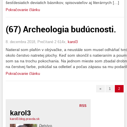
šesťdesiatich deviatich básnikov, spisovateľov aj literárnych […]
Pokračovanie článku
(67) Archeologia budúcnosti.
8. decembra 2018, Prečítané 2 614x,
karol3
Natieral som plafón v obývačke, a neustále som musel odháňať tvr
okolo čerstvo natretej plochy. Keď som skončil s natieraním a poumý
som sa na trochu pokochania. Na jednom mieste som zbadal drobn
na čerstvej farbe, pokúšal sa odletieť a počas zápasu sa mu podaril
Pokračovanie článku
«
1
2
RSS
karol3
karol3.blog.pravda.sk
Detstvo.