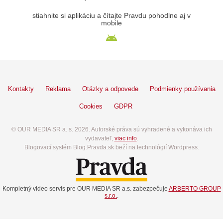
stiahnite si aplikáciu a čítajte Pravdu pohodlne aj v
mobile
Kontakty
Reklama
Otázky a odpovede
Podmienky používania
Cookies
GDPR
© OUR MEDIA SR a. s. 2026. Autorské práva sú vyhradené a vykonáva ich
vydavateľ,
viac info
.
Blogovací systém Blog.Pravda.sk beží na technológií Wordpress.
Kompletný video servis pre OUR MEDIA SR a.s. zabezpečuje
ARBERTO GROUP
s.r.o.
.