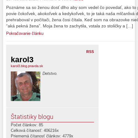
Poznáme sa so ženou dosť dlho aby som vedel čo povedať, ako to 
povie čokoľvek, akokoľvek a kedykoľvek, to je taká naša mlčanlivá
prehraboval v počítači, žena čosi čítala. Keď som na obrazovke n
“aká pekná žena”. Moja žena to zachytila, vstala zo stoličky a […]
Pokračovanie článku
RSS
karol3
karol3.blog.pravda.sk
Detstvo.
Štatistiky blogu
Počet článkov: 85
Celková čítanosť: 406216x
Priemerná čítanosť článkov: 4779x