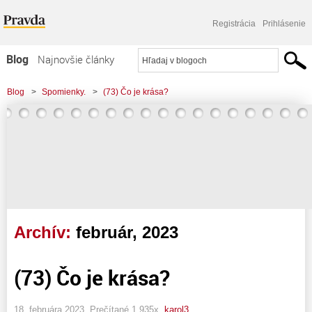
Registrácia
Prihlásenie
Blog
Najnovšie články
Najčítanejšie články
Blog
>
Spomienky.
>
(73) Čo je krása?
Najkomentovanejšie články
Zoznam blogov
Komerčné blogy
Archív:
február, 2023
(73) Čo je krása?
18. februára 2023, Prečítané 1 935x,
karol3