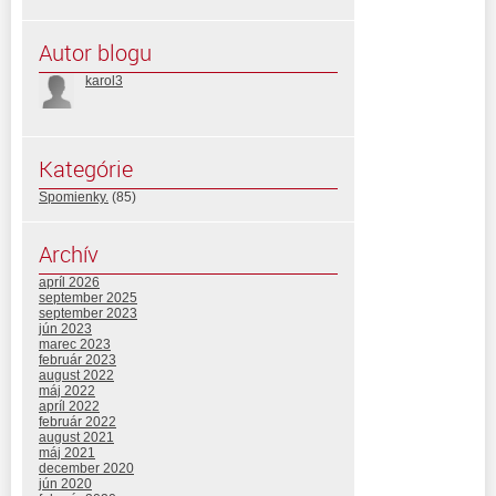
Autor blogu
karol3
Kategórie
Spomienky.
(85)
Archív
apríl 2026
september 2025
september 2023
jún 2023
marec 2023
február 2023
august 2022
máj 2022
apríl 2022
február 2022
august 2021
máj 2021
december 2020
jún 2020