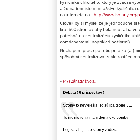
kysličníka uhličitého, ktorý je zväčša 
a že na tom istom množstve kysličníka uh
na internete na
http://www.botany.org/
Človek by si myslel že je jednoduché si 
krát 500 stromov aby bola neutrálna vo 
potrebné na neutralizáciu kysličníka uh
domácnosťami, napríklad požiarmi).
Nechápem prečo potrebujeme za (a.) nič
spôsobmi neutralizovať stále rastúce mno
«
(47) Záhady života.
Debata ( 6 príspevkov )
Stromy to nevyriešia. To sú iba teorie... ...
To nič nie je! ja mám doma 6kg bombu ...
Logika v háji - tie stromy zadržia ...