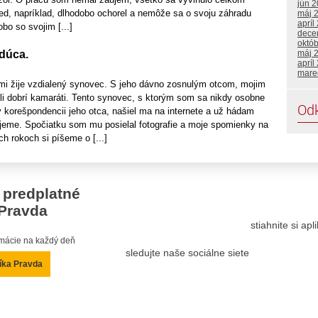
jún 
ed, napríklad, dlhodobo ochorel a nemôže sa o svoju záhradu
máj 
apríl
obo so svojim [...]
dece
októ
vdúca.
máj 
apríl
mare
e mi žije vzdialený synovec. S jeho dávno zosnulým otcom, mojim
i dobrí kamaráti. Tento synovec, s ktorým som sa nikdy osobne
Od
 v korešpondencii jeho otca, našiel ma na internete a už hádam
ujeme. Spočiatku som mu posielal fotografie a moje spomienky na
ch rokoch si píšeme o [...]
 predplatné
Pravda
stiahnite si ap
ormácie na každý deň
sledujte naše sociálne siete
íka Pravda