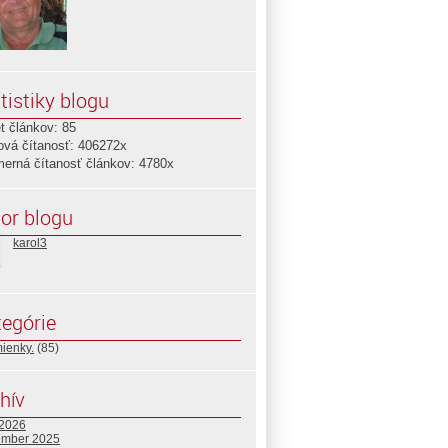
tistiky blogu
t článkov: 85
ová čítanosť: 406272x
merná čítanosť článkov: 4780x
or blogu
karol3
egórie
ienky.
(85)
hív
 2026
ember 2025