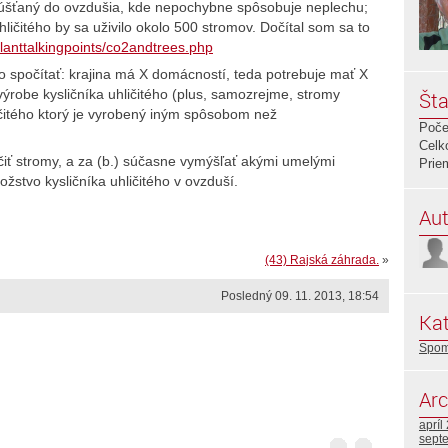
vypúšťaný do ovzdušia, kde nepochybne spôsobuje neplechu;
ličitého by sa uživilo okolo 500 stromov. Dočítal som sa to
planttalkingpoints/co2andtrees.php
to spočítať: krajina má X domácností, teda potrebuje mať X
výrobe kysličníka uhličitého (plus, samozrejme, stromy
Šta
ličitého ktorý je vyrobený iným spôsobom než
Poče
Celk
iť stromy, a za (b.) súčasne vymýšľať akými umelými
Prie
žstvo kysličníka uhličitého v ovzduší.
Aut
(43) Rajská záhrada.
»
Posledný 09. 11. 2013, 18:54
Kat
Spom
Arc
apríl
sept