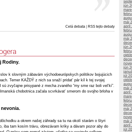
sept
jún 
mare
febr
augu
máj 
apríl
Celá debata
|
RSS tejto debaty
febr
augu
máj 
dece
jún 
logera
febr
októ
dece
j Rodiny.
nove
jún 
janu
r slov k slovným zábavám východoeurópskych politikov bojujúcich
júl 2
hach. Temer KAŽDÝ z nich sa snaží pridat’ pár kíl k tej svojej
októ
augu
íl sú zvyčajne prisypané z mecha zvaného “my sme raz boli vel’kí”.
máj 
lmanská chobotnica začala scvrkávat’ smerom do svojho brloha v
apríl
mare
febr
dece
 nevonia.
máj 
dece
nove
dôchodku a okrem našej záhrady sa tu na okolí starám o štyri
máj 
apríl
eho, iba tam kosím trávu, obrezávam kríky a dávam pozor aby do
júl 2
iezol. O prácu som nemal záujem, všetko sa vyvinulo celkom