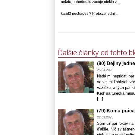
nekric, nahodou to zacuje niekto v ...
karol3 nechápeš ? Preto,že jedni ...
Ďalšie články od tohto b
(80) Dejiny jedne
25.04.2026
Nedá mi nepridat’ pá
vo vel’mi l’ahkých vá
vážičke, a tých pár k
Ked’ sa turecká musu
[...]
(79) Komu práca
22.09.2025
Som už pár rokov na 
d’alšie. Nič zvláštn
nich nikto cudzí nel