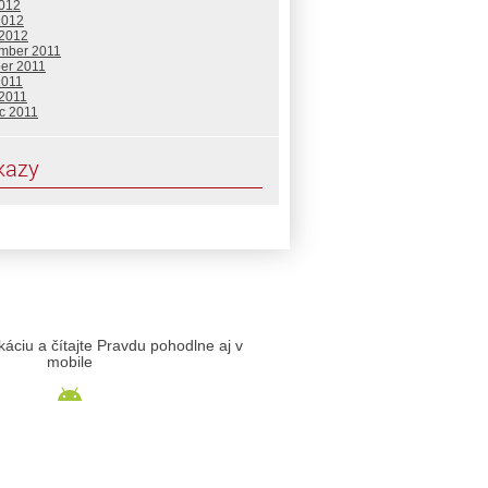
2012
2012
 2012
mber 2011
ber 2011
2011
 2011
c 2011
kazy
likáciu a čítajte Pravdu pohodlne aj v
mobile