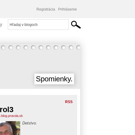
Registrácia
Prihlásenie
y
Spomienky.
RSS
rol3
3.blog.pravda.sk
Detstvo.