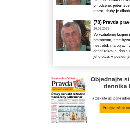
prirodzene: jeden sus
starať; druhý je dlhod
(78) Pravda pra
26.09.2023
Vo vzdialenej krajin
bratancom, sme býval
nestretol, ma objavil
desať rokov si dopis
jeho otca, v posledný
Objednajte si
denníka 
a získajte užitočné inf
Predplatné denn