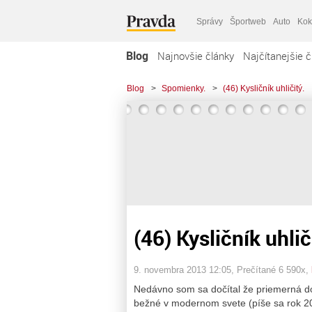
Správy
Športweb
Auto
Kok
Blog
Najnovšie články
Najčítanejšie č
Blog
>
Spomienky.
>
(46) Kysličník uhličitý.
(46) Kysličník uhlič
9. novembra 2013 12:05
, Prečítané 6 590x,
Nedávno som sa dočítal že priemerná d
bežné v modernom svete (píše sa rok 20