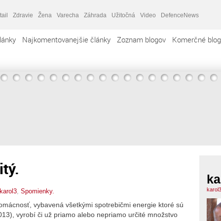
tail
Zdravie
Žena
Varecha
Záhrada
Užitočná
Video
DefenceNews
lánky
Najkomentovanejšie články
Zoznam blogov
Komerčné blog
itý.
ka
karol
karol3
,
Spomienky.
omácnosť, vybavená všetkými spotrebičmi energie ktoré sú
13), vyrobí či už priamo alebo nepriamo určité množstvo