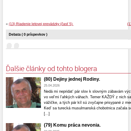
«
(13) Riadenie letovej prevádzky (časť 5).
(1
Debata ( 0 príspevkov )
Ďalšie články od tohto blogera
(80) Dejiny jednej Rodiny.
25.04.2026
Nedá mi nepridat’ pár slov k slovným zábavám výc
vo vel’mi l’ahkých váhach. Temer KAŽDÝ z nich sa sn
vážičke, a tých pár kíl sú zvyčajne prisypané z me
Ked’ sa turecká musulmanská chobotnica začala s
[...]
(79) Komu práca nevonia.