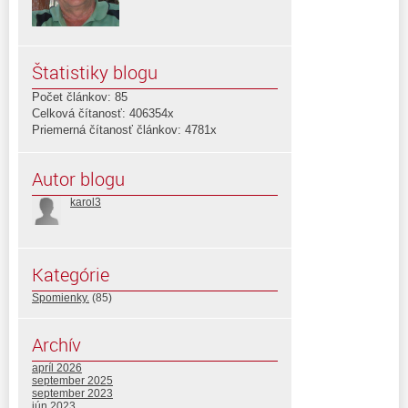
Štatistiky blogu
Počet článkov: 85
Celková čítanosť: 406354x
Priemerná čítanosť článkov: 4781x
Autor blogu
karol3
Kategórie
Spomienky.
(85)
Archív
apríl 2026
september 2025
september 2023
jún 2023