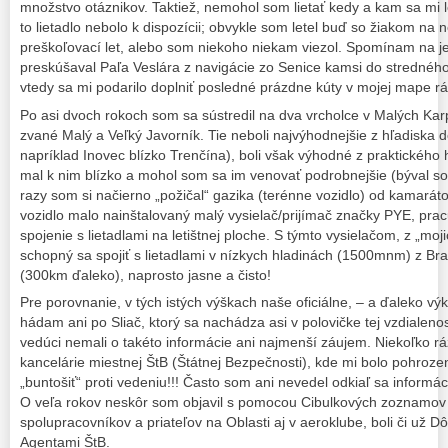
množstvo otáznikov. Taktiež, nemohol som lietať kedy a kam sa mi l
to lietadlo nebolo k dispozícii; obvykle som letel buď so žiakom na
preškoľovací let, alebo som niekoho niekam viezol. Spomínam na je
preskúšaval Paľa Veslára z navigácie zo Senice kamsi do strednéh
vtedy sa mi podarilo doplniť posledné prázdne kúty v mojej mape rá
Po asi dvoch rokoch som sa sústredil na dva vrcholce v Malých Karpa
zvané Malý a Veľký Javorník. Tie neboli najvýhodnejšie z hľadiska
napríklad Inovec blízko Trenčína), boli však výhodné z praktického
mal k nim blízko a mohol som sa im venovať podrobnejšie (býval so
razy som si načierno „požičal“ gazika (terénne vozidlo) od kamaráto
vozidlo malo nainštalovaný malý vysielač/prijímač značky PYE, prac
spojenie s lietadlami na letištnej ploche. S týmto vysielačom, z „mo
schopný sa spojiť s lietadlami v nízkych hladinách (1500mnm) z Bra
(300km ďaleko), naprosto jasne a čisto!
Pre porovnanie, v tých istých výškach naše oficiálne, – a ďaleko výk
hádam ani po Sliač, ktorý sa nachádza asi v polovičke tej vzdialen
vedúci nemali o takéto informácie ani najmenší záujem. Niekoľko r
kancelárie miestnej ŠtB (Štátnej Bezpečnosti), kde mi bolo pohro
„buntošiť“ proti vedeniu!!! Často som ani nevedel odkiaľ sa informá
O veľa rokov neskôr som objavil s pomocou Cibulkových zoznamov 
spolupracovníkov a priateľov na Oblasti aj v aeroklube, boli či už 
Agentami ŠtB.