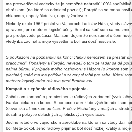
ma presvedčoval vedecky že je nemožné nahradiť 100% spoľahliv
obrázkami (na ktoré sa odmietal pozrieť); Forgáč sa so mnou bavi
chlapcom, napoly škádlivo, napoly žartovne.
Niekedy okolo 1962 pristal vo Vajnoroch Ladislav Háza, vtedy slávny
upravenej pre meteorologické účely. Smial sa keď som sa mu zmieni
pre predpovede počasia. Mal som dojem že nerozumel o čom hovor
vtedy iba začínal a moje vysvetlenia boli asi dosť nesúvislé.
S poukazom na poznámku na konci článku nemôžem sa prestat’ divit’
pracovníci”, Popálený a Forgáč, nevedeli o tom že radar sa dá použ
najmä búrok. V prípade mojho rozhovoru s Házom (o ktorom som vt
plachtár) snáď ma iba počúval a závery si robil pre seba. Kdesi som 
meteorologický radar rok-dva pred Bratislavou.
Kampaň o zlepšenie rádiového spojenia.
Začal som kampaň o premiestnenie rádiových zariadení (vysielačov, 
Ivanka niekam na kopec. S pomocou aeroklubových lietadiel som 
Slovenska až niekam po čiaru Prešov-Michaľany v malých a stred
dosah a pokrytie oblastných aj letiskových vysielačov.
Jediné lietadlo vo vajnorskom aeroklube na ktorom sa vtedy dali nal
bol Meta-Sokol. Jeho rádiový prijímač bol dosť nízkej kvality a mo