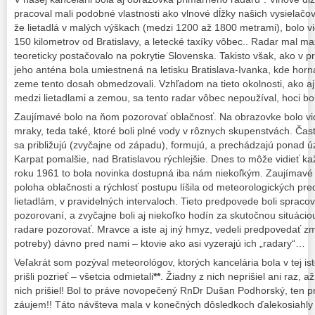
pracoval mali podobné vlastnosti ako vlnové dĺžky našich vysielačo
že lietadlá v malých výškach (medzi 1200 až 1800 metrami), bolo vid
150 kilometrov od Bratislavy, a letecké taxíky vôbec.. Radar mal 
teoreticky postačovalo na pokrytie Slovenska. Takisto však, ako v p
jeho anténa bola umiestnená na letisku Bratislava-Ivanka, kde horna
zeme tento dosah obmedzovali. Vzhľadom na tieto okolnosti, ako a
medzi lietadlami a zemou, sa tento radar vôbec nepoužíval, hoci bol 
Zaujímavé bolo na ňom pozorovať oblačnosť. Na obrazovke bolo vi
mraky, teda také, ktoré boli plné vody v rôznych skupenstvách. Čast
sa približujú (zvyčajne od západu), formujú, a prechádzajú ponad
Karpat pomalšie, nad Bratislavou rýchlejšie. Dnes to môže vidieť ka
roku 1961 to bola novinka dostupná iba nám niekoľkým. Zaujímavé 
poloha oblačnosti a rýchlosť postupu líšila od meteorologických p
lietadlám, v pravidelných intervaloch. Tieto predpovede boli spra
pozorovaní, a zvyčajne boli aj niekoľko hodín za skutočnou situáci
radare pozorovať. Mravce a iste aj iný hmyz, vedeli predpovedať z
potreby) dávno pred nami – ktovie ako asi vyzerajú ich „radary“…
Veľakrát som pozýval meteorológov, ktorých kancelária bola v tej i
prišli pozrieť – všetcia odmietali
**
. Žiadny z nich neprišiel ani raz, a
nich prišiel! Bol to práve novopečený RnDr Dušan Podhorský, ten pri
záujem!! Táto návšteva mala v konečných dôsledkoch ďalekosiahly