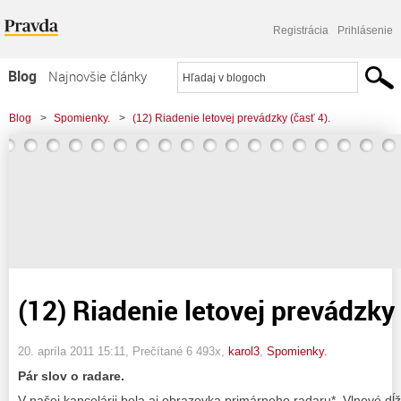
Registrácia
Prihlásenie
Blog
Najnovšie články
Najčítanejšie články
Blog
>
Spomienky.
>
(12) Riadenie letovej prevádzky (časť 4).
Najkomentovanejšie články
Zoznam blogov
Komerčné blogy
(12) Riadenie letovej prevádzky 
20. apríla 2011 15:11
, Prečítané 6 493x,
karol3
,
Spomienky.
Pár slov o radare.
V našej kancelárii bola aj obrazovka primárneho radaru*. Vlnové dĺž