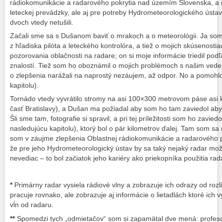
rádiokomunikácie a radarového pokrytia nad územím Slovenska, a n
leteckej prevádzky, ale aj pre potreby Hydrometeorologického ústa
dvoch vtedy netušili.
Začali sme sa s Dušanom baviť o mrakoch a o meteorológii. Ja som
z hľadiska pilóta a leteckého kontrolóra, a tiež o mojich skúsenosti
pozorovania oblačnosti na radare; on si moje informácie triedil pod
znalostí. Tiež som ho oboznámil o mojich problémoch s našim ved
o zlepšenia narážali na naprostý nezáujem, až odpor. No a pomohl
kapitolu).
Tornádo vtedy vyvrátilo stromy na asi 100×300 metrovom páse asi
časť Bratislavy), a Dušan ma požiadal aby som ho tam zaviedol aby s
Šli sme tam, fotografie si spravil, a pri tej príležitosti som ho zavied
nasledujúcu kapitolu), ktorý bol o pár kilometrov ďalej. Tam som s
som v záujme zlepšenia Oblastnej rádiokomunikácie a radarového p
že pre jeho Hydrometeorologický ústav by sa taký nejaký radar možno
nevediac – to bol začiatok jeho kariéry ako priekopníka použitia ra
*
Primárny radar vysiela rádiové vlny a zobrazuje ich odrazy od roz
pracuje rovnako, ale zobrazuje aj informácie o lietadlách ktoré ich 
vĺn od radaru.
**
Spomedzi tych „odmietačov“ som si zapamätal dve mená: profeso