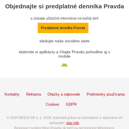
Objednajte si predplatné denníka Pravda
a získajte užitočné informácie na každý deň
Predplatné denníka Pravda
sledujte naše sociálne siete
stiahnite si aplikáciu a čítajte Pravdu pohodlne aj v
mobile
Kontakty
Reklama
Otázky a odpovede
Podmienky používania
Cookies
GDPR
© OUR MEDIA SR a. s. 2026. Autorské práva sú vyhradené a vykonáva ich
vydavateľ,
viac info
.
Blogovací systém Blog.Pravda.sk beží na technológií Wordpress.