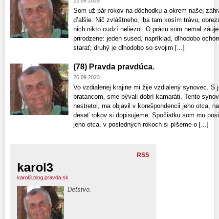
22.09.2025
Som už pár rokov na dôchodku a okrem našej záhrad
d’alšie. Nič zvláštneho, iba tam kosím trávu, obr
nich nikto cudzí neliezol. O prácu som nemal záuj
prirodzene: jeden sused, napríklad, dlhodobo ocho
starať; druhý je dlhodobo so svojim [...]
(78) Pravda pravdúca.
26.09.2023
Vo vzdialenej krajine mi žije vzdialený synovec. 
bratancom, sme bývali dobrí kamaráti. Tento syno
nestretol, ma objavil v korešpondencii jeho otca, n
desať rokov si dopisujeme. Spočiatku som mu posie
jeho otca, v posledných rokoch si píšeme o [...]
RSS
karol3
karol3.blog.pravda.sk
Detstvo.