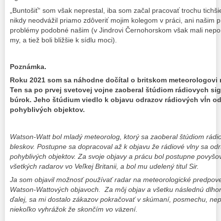
„Buntošiť“ som však neprestal, iba som začal pracovať trochu tichš
nikdy neodvážil priamo zdôveriť mojim kolegom v práci, ani našim p
problémy podobné našim (v Jindrovi Černohorskom však mali nepo
my, a tiež boli bližšie k sídlu moci).
Poznámka.
Roku 2021 som sa náhodne dočítal o britskom meteorologovi
Ten sa po prvej svetovej vojne zaoberal štúdiom rádiovych si
búrok. Jeho štúdium viedlo k objavu odrazov rádiových vĺn o
pohyblivých objektov.
Watson-Watt bol mladý meteorolog, ktorý sa zaoberal štúdiom rádio
bleskov. Postupne sa dopracoval a
ž
k objavu
ž
e rádiové vlny sa od
pohyblivých objektov. Za svoje objavy a prácu bol postupne povyšo
všetkých radarov vo Ve
ľ
kej Britanii, a bol mu udelený titul Sir.
Ja som objavil mo
ž
nos
ť
pou
ž
íva
ť
radar na meteorologické predpove
Watson-Wattových objavoch. Za m
ô
j objav a všetku následnú dlho
ď
alej, sa mi dostalo zákazov pokra
č
ova
ť
v skúmaní, posmechu, nepo
nieko
ľ
ko vyhrá
ž
ok
ž
e skon
č
ím vo v
äzení
.